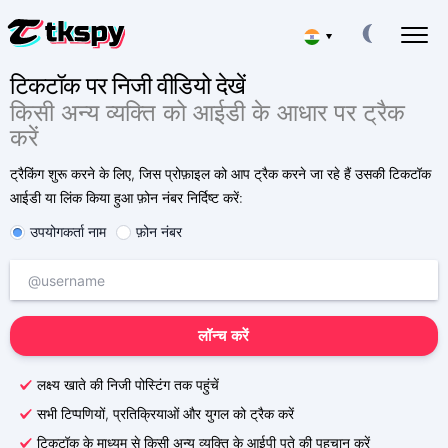
▾
टिकटॉक पर निजी वीडियो देखें
Deutsch
टिकटॉक चैट हैक करें
किसी अन्य व्यक्ति को आईडी के आधार पर ट्रैक
अन्य लोगों के पत्र-व्यवहार पढ़ें
करें
Español
टिकटॉक को पुनर्स्थापित करें
डिलीट की गई चैट को ऑनलाइन पुनर्प्राप्त करें
ट्रैकिंग शुरू करने के लिए, जिस प्रोफ़ाइल को आप ट्रैक करने जा रहे हैं उसकी टिकटॉक
中文
आईडी या लिंक किया हुआ फ़ोन नंबर निर्दिष्ट करें:
टिकटॉक पर लोकेशन ट्रैक करें
पता लगाएं कि कोई व्यक्ति कहां है
उपयोगकर्ता नाम
फ़ोन नंबर
Français
टिकटॉक को ट्रैक करें
日本
ट्रैकिंग ऐप
टिकटॉक सब्सक्राइबर्स जेनरेटर
Portuguese (Brazil)
लॉन्च करें
अधिक सदस्य जोड़ें
English
लक्ष्य खाते की निजी पोस्टिंग तक पहुंचें
फीस
हमारे बारे में
सभी टिप्पणियों, प्रतिक्रियाओं और युगल को ट्रैक करें
Italiano
प्रशन
विशेषताएँ
टिकटॉक के माध्यम से किसी अन्य व्यक्ति के आईपी पते की पहचान करें