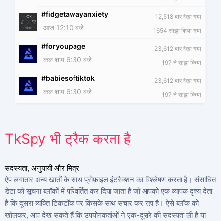
#fidgetawayanxiety
12,518 बार देखा गया
आज 12:10 बजे
1654 साझा किया गया
#foryoupage
23,612 बार देखा गया
कल शाम 6:30 बजे
197 ने साझा किया
#babiesoftiktok
23,612 बार देखा गया
कल शाम 6:30 बजे
197 ने साझा किया
TkSpy भी ट्रैक करता है
सदस्यता, अनुयायी और मित्र
ऐप लगातार अन्य खातों के साथ प्रोफ़ाइल इंटरैक्शन का विश्लेषण करता है। संसाधित
डेटा को सूचना ब्लॉकों में परिवर्तित कर दिया जाता है जो आपको एक व्यापक दृश्य देता
है कि दूसरा व्यक्ति टिकटॉक पर किसके साथ संचार कर रहा है। ऐसे ब्लॉक को
खोलकर, आप देख सकते हैं कि उपयोगकर्ताओं ने एक-दूसरे की सदस्यता ली है या