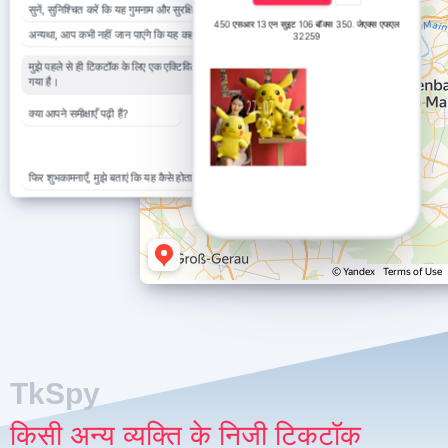
सुनें, सुनिश्चित करें कि यह गुमनाम और सुरक्षित है!
450 एसआर 13 एन सुइट 106 बॉक्स 350. जेएक्स एफएल
अन्यथा, आप कभी नहीं जान पाएंगे कि यह कहां जाएगा।
32259
मुझे पहले से ही टिकटॉक के लिए एक एक्टिविटी ट्रैकर मिल
गया है।
क्या आपने समीक्षाएँ पढ़ी हैं?
बहुत बढ़िया!
फिर शुभकामनाएँ, मुझे बताएं कि यह कैसे होता है।
TkSpy
किसी अन्य व्यक्ति के निजी टिकटॉक