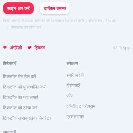
日本
साइन अप करें
दाखिल करना
Portuguese (Brazil)
English
किसी और के टिकटॉक अकाउंट को ऑनलाइन हैक करने के लिए एप्लिकेशन | Tkspy
Italiano
टिकटॉक को ट्रैक करें
Türkçe
अंग्रेज़ी
ट्विटर
© TkSpy
विशेषताएँ
संसाधन
हमारे बारे में
टिकटॉक चैट हैक करें
विशेषताएँ
टिकटॉक को पुनर्स्थापित करें
फीस
टिकटॉक का पता लगाएं
एफिलिएट प्रोग्राम
टिकटॉक को ट्रैक करें
प्रशंसापत्र
टिकटॉक सब्सक्राइबर जेनरेटर
जानकारी