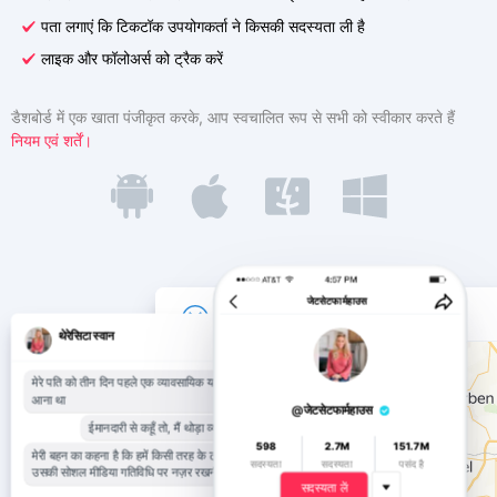
Türkçe
पता लगाएं कि टिकटॉक उपयोगकर्ता ने किसकी सदस्यता ली है
संबद्ध कार्यक्रम
समीक्षा
लाइक और फॉलोअर्स को ट्रैक करें
डैशबोर्ड में एक खाता पंजीकृत करके, आप स्वचालित रूप से सभी को स्वीकार करते हैं
नियम एवं शर्तें।
जेटसेटफार्महाउस
Location Viewer
थेरेसिटा स्वान
मेरे पति को तीन दिन पहले एक व्यावसायिक यात्रा से वापस
आना था
@जेटसेटफार्महाउस
ईमानदारी से कहूँ तो, मैं थोड़ा व्याकुल हो रहा हूँ।
598
2.7M
151.7M
मेरी बहन का कहना है कि हमें किसी तरह के ट्रैकर के जरिए
सदस्यता
सदस्यता
पसंद है
उसकी सोशल मीडिया गतिविधि पर नज़र रखनी चाहिए।
सदस्यता लें