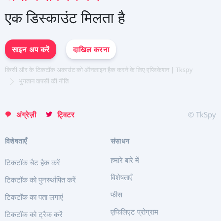
Español
एक डिस्काउंट मिलता है
中文
Français
日本
साइन अप करें
दाखिल करना
Portuguese (Brazil)
English
किसी और के टिकटॉक अकाउंट को ऑनलाइन हैक करने के लिए एप्लिकेशन | Tkspy
Italiano
भुगतान वापसी की नीति
Türkçe
अंग्रेज़ी
ट्विटर
© TkSpy
विशेषताएँ
संसाधन
हमारे बारे में
टिकटॉक चैट हैक करें
विशेषताएँ
टिकटॉक को पुनर्स्थापित करें
फीस
टिकटॉक का पता लगाएं
एफिलिएट प्रोग्राम
टिकटॉक को ट्रैक करें