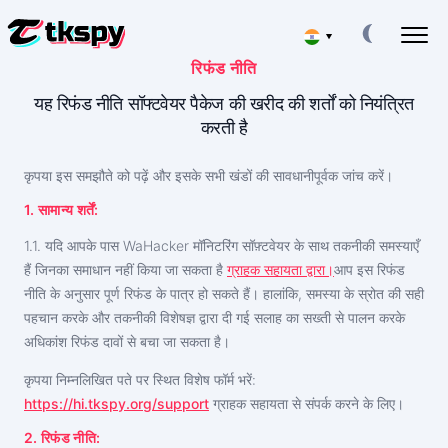
▾
रिफंड नीति
Deutsch
टिकटॉक चैट हैक करें
यह रिफंड नीति सॉफ्टवेयर पैकेज की खरीद की शर्तों को नियंत्रित
अन्य लोगों के पत्र-व्यवहार पढ़ें
करती है
Español
टिकटॉक को पुनर्स्थापित करें
डिलीट की गई चैट को ऑनलाइन पुनर्प्राप्त करें
कृपया इस समझौते को पढ़ें और इसके सभी खंडों की सावधानीपूर्वक जांच करें।
中文
टिकटॉक पर लोकेशन ट्रैक करें
1. सामान्य शर्तें:
पता लगाएं कि कोई व्यक्ति कहां है
Français
1.1. यदि आपके पास WaHacker मॉनिटरिंग सॉफ़्टवेयर के साथ तकनीकी समस्याएँ
टिकटॉक को ट्रैक करें
हैं जिनका समाधान नहीं किया जा सकता है
ग्राहक सहायता द्वारा।
आप इस रिफंड
日本
ट्रैकिंग ऐप
नीति के अनुसार पूर्ण रिफंड के पात्र हो सकते हैं। हालांकि, समस्या के स्रोत की सही
पहचान करके और तकनीकी विशेषज्ञ द्वारा दी गई सलाह का सख्ती से पालन करके
टिकटॉक सब्सक्राइबर्स जेनरेटर
Portuguese (Brazil)
अधिक सदस्य जोड़ें
अधिकांश रिफंड दावों से बचा जा सकता है।
English
कृपया निम्नलिखित पते पर स्थित विशेष फॉर्म भरें:
फीस
हमारे बारे में
https://hi.tkspy.org/support
ग्राहक सहायता से संपर्क करने के लिए।
Italiano
प्रशन
विशेषताएँ
2. रिफंड नीति: