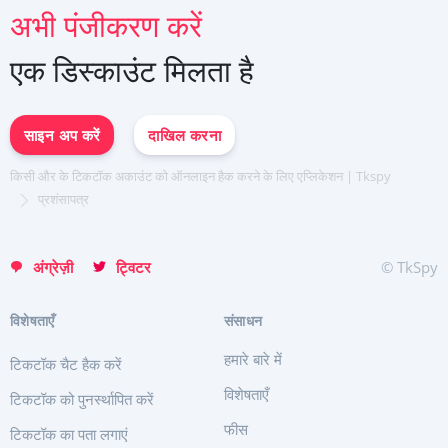
अभी पंजीकरण करें
Deutsch
Türkçe
संबद्ध कार्यक्रम
समीक्षा
Español
एक डिस्काउंट मिलता है
中文
Français
日本
साइन अप करें
दाखिल करना
Portuguese (Brazil)
English
किसी और के टिकटॉक अकाउंट को ऑनलाइन हैक करने के लिए एप्लिकेशन | Tkspy
Italiano
प्रशंसापत्र
Türkçe
अंग्रेज़ी
ट्विटर
© TkSpy
विशेषताएँ
संसाधन
हमारे बारे में
टिकटॉक चैट हैक करें
विशेषताएँ
टिकटॉक को पुनर्स्थापित करें
फीस
टिकटॉक का पता लगाएं