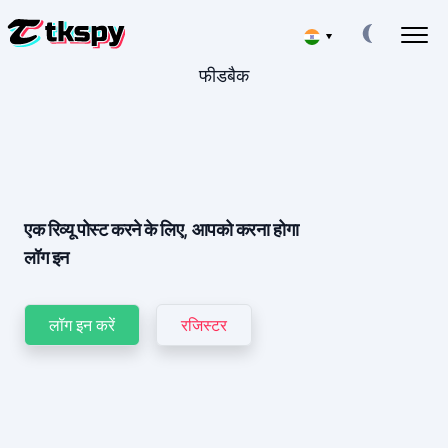
▾
फीडबैक
Deutsch
टिकटॉक चैट हैक करें
अन्य लोगों के पत्र-व्यवहार पढ़ें
Español
टिकटॉक को पुनर्स्थापित करें
डिलीट की गई चैट को ऑनलाइन पुनर्प्राप्त करें
中文
टिकटॉक पर लोकेशन ट्रैक करें
पता लगाएं कि कोई व्यक्ति कहां है
एक रिव्यू पोस्ट करने के लिए, आपको करना होगा
Français
लॉग इन
टिकटॉक को ट्रैक करें
日本
ट्रैकिंग ऐप
टिकटॉक सब्सक्राइबर्स जेनरेटर
लॉग इन करें
रजिस्टर
Portuguese (Brazil)
अधिक सदस्य जोड़ें
English
फीस
हमारे बारे में
Italiano
अभी साइनअप करें
प्रशन
विशेषताएँ