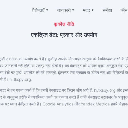
विशेषताएँ
▾
जानकारी
▾
मदद
▾
समीक्षा
फीस
कूकीज़ नीति
Deutsch
ैक करें
प्रशन
हमारे बारे में
Español
 पत्र-व्यवहार पढ़ें
अक्सर पूछे जाने वाले प्रश्नों
एकत्रित डेटा: प्रकार और उपयोग
中文
गोपनीयता
Français
र्स्थापित करें
सहायता
日本
उपयोग की शर्तें
 चैट को ऑनलाइन पुनर्प्राप्त करें
हमेशा ऑनलाइन और उत्तर देने में खुशी होती है
Portuguese (Brazil)
 में कुकी तकनीक का उपयोग करते हैं। कुकीज़ आपके ऑनलाइन अनुभव को वैयक्तिकृत करने के लि
कुकीज़ नीति
English
ोकेशन ट्रैक करें
प्रशंसापत्र
ें स्वयं जानकारी नहीं होती या एकत्र नहीं होती है। यह वेबसाइट को अधिक यूज़र-अनुकूल सेवा
Italiano
 कोई व्यक्ति कहां है
आपके अनुरोध और टिप्पणियाँ
संबद्ध कार्यक्रम
Türkçe
 हम देखे गए पृष्ठों, अपलोड की गई सामग्री, इंटरनेट सेवा प्रदाता के डोमेन नाम और विज़िटर्स
्रैक करें
रते हैं। ‌hi.tkspy.org.
विशेषताएँ
मदद से हम गणना करते हैं कि हमारी वेबसाइट पर कितने लोग आते हैं, ‌hi.tkspy.org और इसके 
क्राइबर्स जेनरेटर
र के अनुकूल तरीके से व्यवस्थित करने का प्रयास करते हैं ताकि वेबसाइट ब्राउज़र के अनुकूल ह
मुफ़्त में टिकटॉक कैसे हैक करें
य जोड़ें
कैसे पता करें कि आपके टिकटॉक पेज को कौन एक्सेस कर रहा है
रैफ़िक पर ध्यान केंद्रित करते हैं। Google Analytics और Yandex Metrica हमारे विज्ञ
चोरी हुए टिकटॉक अकाउंट को वापस कैसे पाएं