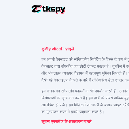
टिकटॉक चैट ह
अन्य लोगों के
टिकटॉक को पुन
कुकीज़ और लॉग फ़ाइलें
डिलीट की गई
हम अपनी वेबसाइट की सांख्यिकीय रिपोर्टिंग के हिस्से के रूप
टिकटॉक पर ल
वेबसाइट द्वारा संग्रहीत एक छोटी टेक्स्ट फ़ाइल है। कुकीज़ म
पता लगाएं कि
और ऑनलाइन व्यवहार विज्ञापन में महत्वपूर्ण भूमिका निभाती हैं।
टिकटॉक को ट
देखी गई वेबसाइट्स के पते के बारे में सांख्यिकीय डेटा एकत्र क
ट्रैकिंग ऐप
हम मानक वेब सर्वर लॉग फ़ाइलों का भी उपयोग करते हैं। उनकी 
टिकटॉक सब्स
विशेषताओं का मूल्यांकन करते हैं। हम पृष्ठों को सबसे अधिक यूज़
अधिक सदस्
लाभान्वित हो सकें। हम विज़िटर्स जानकारी के बजाय साइट ट्
का मूल्यांकन करने में हमारी सहायता करते हैं।
सूचना एक्सचेंज के असाधारण मामले