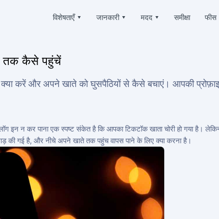
विशेषताएँ
▾
जानकारी
▾
मदद
▾
समीक्षा
फीस
Deutsch
ैक करें
प्रशन
हमारे बारे में
Español
 पत्र-व्यवहार पढ़ें
अक्सर पूछे जाने वाले प्रश्नों
क कैसे पहुंचें
中文
गोपनीयता
Français
र्स्थापित करें
सहायता
्या करें और अपने खाते को घुसपैठियों से कैसे बचाएं। आपकी प्रोफ
日本
उपयोग की शर्तें
 चैट को ऑनलाइन पुनर्प्राप्त करें
हमेशा ऑनलाइन और उत्तर देने में खुशी होती है
Portuguese (Brazil)
कुकीज़ नीति
English
ोकेशन ट्रैक करें
प्रशंसापत्र
Italiano
 कोई व्यक्ति कहां है
आपके अनुरोध और टिप्पणियाँ
संबद्ध कार्यक्रम
Türkçe
ें लॉग इन न कर पाना एक स्पष्ट संकेत है कि आपका टिकटॉक खाता चोरी हो गया है। ले
्रैक करें
विशेषताएँ
छाड़ की गई है, और नीचे अपने खाते तक पहुंच वापस पाने के लिए क्या करना है।
क्राइबर्स जेनरेटर
मुफ़्त में टिकटॉक कैसे हैक करें
य जोड़ें
कैसे पता करें कि आपके टिकटॉक पेज को कौन एक्सेस कर रहा है
चोरी हुए टिकटॉक अकाउंट को वापस कैसे पाएं