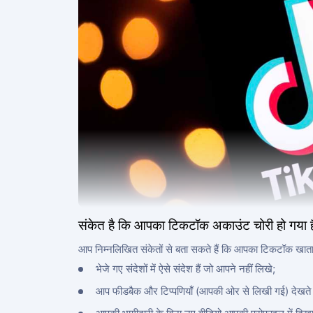
संकेत है कि आपका टिकटॉक अकाउंट चोरी हो गया ह
आप निम्नलिखित संकेतों से बता सकते हैं कि आपका टिकटॉक खाता च
भेजे गए संदेशों में ऐसे संदेश हैं जो आपने नहीं लिखे;
आप फीडबैक और टिप्पणियाँ (आपकी ओर से लिखी गई) देखते हैं