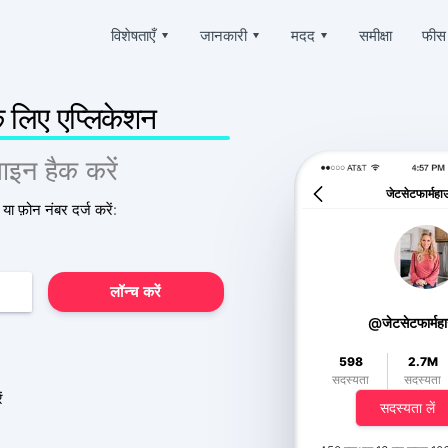
विशेषताएँ
▾
जानकारी
▾
मदद
▾
समीक्षा
फीस
Deutsch
ैक करें
प्रशन
हमारे बारे में
Español
 लिए एप्लिकेशन
 पत्र-व्यवहार पढ़ें
अक्सर पूछे जाने वाले प्रश्नों
中文
गोपनीयता
Français
र्स्थापित करें
सहायता
ाइन हैक करें
日本
उपयोग की शर्तें
 चैट को ऑनलाइन पुनर्प्राप्त करें
हमेशा ऑनलाइन और उत्तर देने में खुशी होती है
Portuguese (Brazil)
जेटसेटफार्मह
कुकीज़ नीति
ा फ़ोन नंबर दर्ज करें:
English
ोकेशन ट्रैक करें
प्रशंसापत्र
Italiano
 कोई व्यक्ति कहां है
आपके अनुरोध और टिप्पणियाँ
संबद्ध कार्यक्रम
Türkçe
्रैक करें
विशेषताएँ
लॉन्च करें
@जेटसेटफार्मह
क्राइबर्स जेनरेटर
मुफ़्त में टिकटॉक कैसे हैक करें
य जोड़ें
598
2.7M
कैसे पता करें कि आपके टिकटॉक पेज को कौन एक्सेस कर रहा है
सदस्यता
सदस्यता
चोरी हुए टिकटॉक अकाउंट को वापस कैसे पाएं
ं
सदस्यता लें