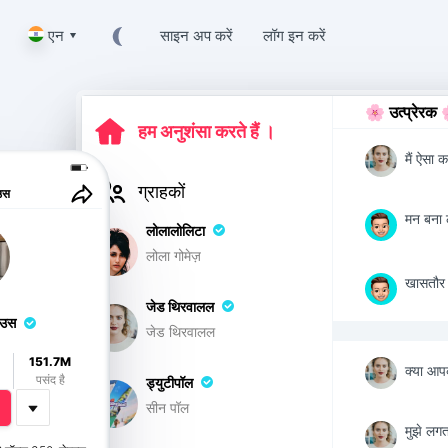
एन ▾
साइन अप करें
लॉग इन करें
🌸 उत्प्रेरक 
हम अनुशंसा करते हैं ।
मैं ऐसा 
ग्राहकों
ाउस
मन बना ल
लोलालोलिटा
लोला गोमेज़
खासतौर 
जेड थिरवालल
ाउस
जेड थिरवालल
151.7M
क्या आपक
पसंद है
ड्युटीपॉल
सीन पॉल
मुझे लगत