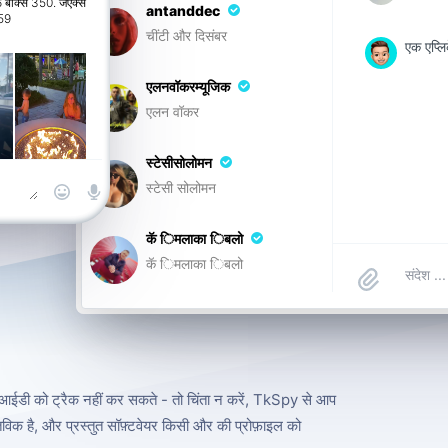
बॉक्स 350. जेएक्स
antanddec
59
चींटी और दिसंबर
एक एप्लि
एलनवॉकरम्यूजिक
एलन वॉकर
स्टेसीसोलोमन
स्टेसी सोलोमन
कॅ िमलाका िबलो
कॅ िमलाका िबलो
आईडी को ट्रैक नहीं कर सकते - तो चिंता न करें, TkSpy से आप
तविक है, और प्रस्तुत सॉफ़्टवेयर किसी और की प्रोफ़ाइल को