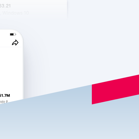
.63.21
, Windows 10
नी प्रति। 9, बिल्डिंग 5
51.7M
पसंद है
ेएक्स एफएल