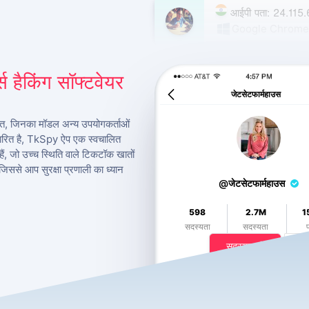
आईपी पता: 24.115
Google Chrome
मॉस्को 125009, गजट
 हैकिंग सॉफ्टवेयर
15 दिन पहले
जेटसेटफार्महाउस
परीत, जिनका मॉडल अन्य उपयोगकर्ताओं
रित है, TkSpy ऐप एक स्वचालित
हैं, जो उच्च स्थिति वाले टिकटॉक खातों
 जिससे आप सुरक्षा प्रणाली का ध्यान
@जेटसेटफार्महाउस
598
2.7M
1
सदस्यता
सदस्यता
सदस्यता लें
450 एसआर 13 एन सुइट 106 बॉक्स 350. ज
32259