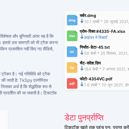
सर्वर.dmg
10.1 एमबी * 26 जुलाई 2021,
प्रोम-रिक्त #4335-FA.xlsx
िशेषता और बुनियादी अंतर यह है कि
फ़ाइंडर में दिखाएँ
ै। इससे उस सामग्री को भी ट्रैक करना
निर्यात-डेटा-45.txt
लेकिन प्रकाशित नहीं किए गए वीडियो,
56 केबी * 25 सितंबर, 2021, 
चैट-संदेश.ज़िप
184 केबी * 7 अगस्त 2021, श
 ट्रैकर है। नई गतिविधि को ट्रैक
फोटो-4354VC.pdf
ान की जाती है: TkSpy एल्गोरिदम
1.6 एमबी * 10 जून 2021, दो
, जिसका अर्थ है कि सैद्धांतिक रूप से
े ही प्रदर्शित की जा सकती है। टिकटॉक
डेटा पुनर्प्राप्ति
टिकटॉक खाते तक पहुंच पुनः प्राप्त करें