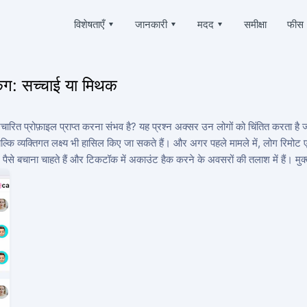
विशेषताएँ
▾
जानकारी
▾
मदद
▾
समीक्षा
फीस
Deutsch
ैक करें
प्रशन
हमारे बारे में
Español
 पत्र-व्यवहार पढ़ें
अक्सर पूछे जाने वाले प्रश्नों
ंग: सच्चाई या मिथक
中文
गोपनीयता
Français
र्स्थापित करें
सहायता
日本
उपयोग की शर्तें
 चैट को ऑनलाइन पुनर्प्राप्त करें
हमेशा ऑनलाइन और उत्तर देने में खुशी होती है
चारित प्रोफ़ाइल प्राप्त करना संभव है? यह प्रश्न अक्सर उन लोगों को चिंतित करता है ज
Portuguese (Brazil)
्कि व्यक्तिगत लक्ष्य भी हासिल किए जा सकते हैं। और अगर पहले मामले में, लोग रिमोट एक
कुकीज़ नीति
English
ोकेशन ट्रैक करें
प्रशंसापत्र
Italiano
 कोई व्यक्ति कहां है
आपके अनुरोध और टिप्पणियाँ
ोग पैसे बचाना चाहते हैं और टिकटॉक में अकाउंट हैक करने के अवसरों की तलाश में हैं। मु
संबद्ध कार्यक्रम
Türkçe
्रैक करें
विशेषताएँ
क्राइबर्स जेनरेटर
मुफ़्त में टिकटॉक कैसे हैक करें
य जोड़ें
कैसे पता करें कि आपके टिकटॉक पेज को कौन एक्सेस कर रहा है
चोरी हुए टिकटॉक अकाउंट को वापस कैसे पाएं